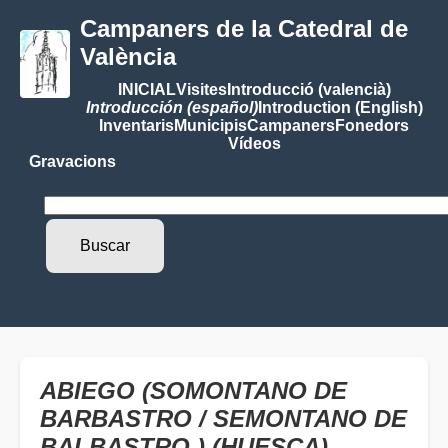
Campaners de la Catedral de
València
INICIAL
Visites
Introducció (valencià)
Introducción (español)
Introduction (English)
Inventaris
Municipis
Campaners
Fonedors
Vídeos
Gravacions
ABIEGO (SOMONTANO DE
BARBASTRO / SEMONTANO DE
BALBASTRO ) (HUESCA)