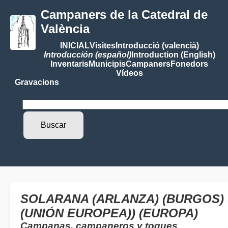
Campaners de la Catedral de
València
INICIAL
Visites
Introducció (valencià)
Introducción (español)
Introduction (English)
Inventaris
Municipis
Campaners
Fonedors
Vídeos
Gravacions
SOLARANA (ARLANZA) (BURGOS) 
(UNIÓN EUROPEA)) (EUROPA)
Campanas, campaneros y toques