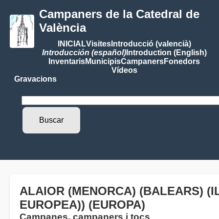
Campaners de la Catedral de
València
INICIAL
Visites
Introducció (valencià)
Introducción (español)
Introduction (English)
Inventaris
Municipis
Campaners
Fonedors
Vídeos
Gravacions
ALAIOR (MENORCA) (BALEARS) (I
EUROPEA)) (EUROPA)
Campanes, campaners i tocs