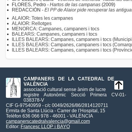
FLORES, Pedro -
Hartos de las campanas
(2009)
REDACCIÓN -
El PP de Alaior pide recuperar las antig
ALAIOR: Totes les campanes
ALAIOR: Rellotges
MENORCA: Campanes, campaners i tocs
BALEARS: Campanes, campaners i tocs
ILLES BALEARS: Campanes, campaners i tocs (Municipi
ILLES BALEARS: Campanes, campaners i tocs (Comarq
ILLES BALEARS: Campanes, campaners i tocs (Provínci
CAMPANERS DE LA CATEDRAL DE
VALÈNCIA
associació cultural sense ànim de lucre
registre Autonòmic Secció Primera CV-01-
038378-V
CIF G-97540959 - c/c 0049/2626/86/2814120711
Ermita de Santa Llúcia - Carrer de l'Hospital, 15
Telèfon 636 066 978 - 46001 - VALÈNCIA
campanerscatedralvalencia@gmail.com
Editor:
Francesc LLOP i BAYO