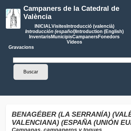
Campaners de la Catedral de
València
INICIAL
Visites
Introducció (valencià)
Introducción (español)
Introduction (English)
Inventaris
Municipis
Campaners
Fonedors
Vídeos
Gravacions
BENAGÉBER (LA SERRANÍA) (VAL
VALENCIANA) (ESPAÑA (UNIÓN EU
Campanas, campaneros y toques