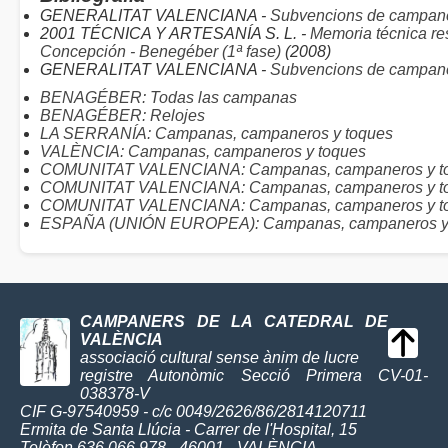
GENERALITAT VALENCIANA -
Subvencions de campan
2001 TÉCNICA Y ARTESANÍA S. L. -
Memoria técnica re
Concepción - Benegéber (1ª fase)
(2008)
GENERALITAT VALENCIANA -
Subvencions de campan
BENAGÉBER: Todas las campanas
BENAGÉBER: Relojes
LA SERRANÍA: Campanas, campaneros y toques
VALÈNCIA: Campanas, campaneros y toques
COMUNITAT VALENCIANA: Campanas, campaneros y toq
COMUNITAT VALENCIANA: Campanas, campaneros y to
COMUNITAT VALENCIANA: Campanas, campaneros y toq
ESPAÑA (UNIÓN EUROPEA): Campanas, campaneros y
CAMPANERS DE LA CATEDRAL DE
VALÈNCIA
associació cultural sense ànim de lucre
registre Autonòmic Secció Primera CV-01-
038378-V
CIF G-97540959 - c/c 0049/2626/86/2814120711
Ermita de Santa Llúcia - Carrer de l'Hospital, 15
Telèfon 636 066 978 - 46001 - VALÈNCIA