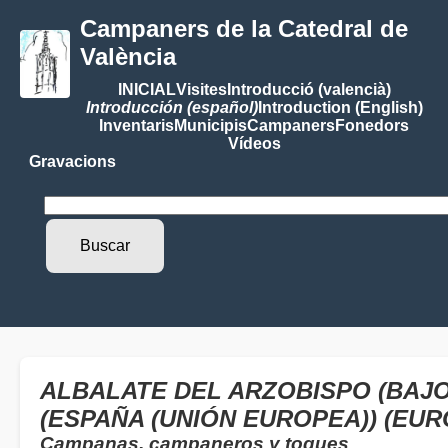
Campaners de la Catedral de
València
INICIAL
Visites
Introducció (valencià)
Introducción (español)
Introduction (English)
Inventaris
Municipis
Campaners
Fonedors
Vídeos
Gravacions
ALBALATE DEL ARZOBISPO (BAJO
(ESPAÑA (UNIÓN EUROPEA)) (EUR
Campanas, campaneros y toques