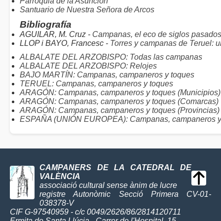
Parroquia de la Asunción
Santuario de Nuestra Señora de Arcos
Bibliografía
AGUILAR, M. Cruz -
Campanas, el eco de siglos pasado
LLOP i BAYO, Francesc -
Torres y campanas de Teruel: u
ALBALATE DEL ARZOBISPO: Todas las campanas
ALBALATE DEL ARZOBISPO: Relojes
BAJO MARTÍN: Campanas, campaneros y toques
TERUEL: Campanas, campaneros y toques
ARAGÓN: Campanas, campaneros y toques (Municipios)
ARAGÓN: Campanas, campaneros y toques (Comarcas)
ARAGÓN: Campanas, campaneros y toques (Provincias)
ESPAÑA (UNIÓN EUROPEA): Campanas, campaneros y
CAMPANERS DE LA CATEDRAL DE
VALÈNCIA
associació cultural sense ànim de lucre
registre Autonòmic Secció Primera CV-01-
038378-V
CIF G-97540959 - c/c 0049/2626/86/2814120711
Ermita de Santa Llúcia - Carrer de l'Hospital, 15