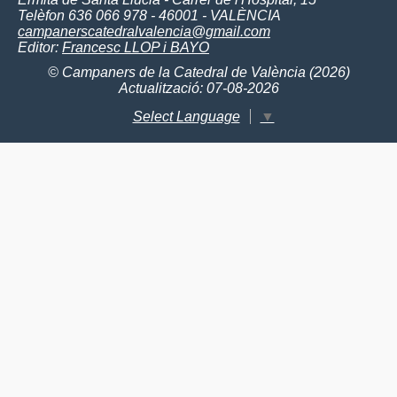
Telèfon 636 066 978 - 46001 - VALÈNCIA
campanerscatedralvalencia@gmail.com
Editor:
Francesc LLOP i BAYO
© Campaners de la Catedral de València (2026)
Actualització: 07-08-2026
Select Language
▼