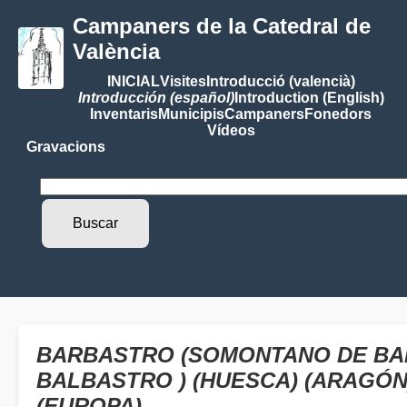
Campaners de la Catedral de
València
INICIAL
Visites
Introducció (valencià)
Introducción (español)
Introduction (English)
Inventaris
Municipis
Campaners
Fonedors
Vídeos
Gravacions
BARBASTRO (SOMONTANO DE BA
BALBASTRO ) (HUESCA) (ARAGÓN
(EUROPA)