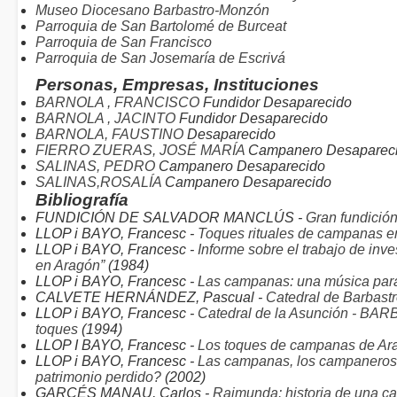
Museo Diocesano Barbastro-Monzón
Parroquia de San Bartolomé de Burceat
Parroquia de San Francisco
Parroquia de San Josemaría de Escrivá
Personas, Empresas, Instituciones
BARNOLA , FRANCISCO
Fundidor Desaparecido
BARNOLA , JACINTO
Fundidor Desaparecido
BARNOLA, FAUSTINO
Desaparecido
FIERRO ZUERAS, JOSÉ MARÍA
Campanero Desaparec
SALINAS, PEDRO
Campanero Desaparecido
SALINAS,ROSALÍA
Campanero Desaparecido
Bibliografía
FUNDICIÓN DE SALVADOR MANCLÚS -
Gran fundició
LLOP i BAYO, Francesc -
Toques rituales de campanas en
LLOP i BAYO, Francesc -
Informe sobre el trabajo de inv
en Aragón”
(1984)
LLOP i BAYO, Francesc -
Las campanas: una música par
CALVETE HERNÁNDEZ, Pascual -
Catedral de Barbast
LLOP i BAYO, Francesc -
Catedral de la Asunción - BARB
toques
(1994)
LLOP I BAYO, Francesc -
Los toques de campanas de Ar
LLOP i BAYO, Francesc -
Las campanas, los campaneros y
patrimonio perdido?
(2002)
GARCÉS MANAU, Carlos -
Raimunda: historia de una 