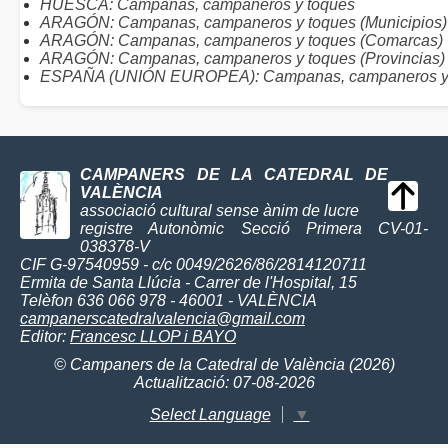
HUESCA: Campanas, campaneros y toques
ARAGÓN: Campanas, campaneros y toques (Municipios)
ARAGÓN: Campanas, campaneros y toques (Comarcas)
ARAGÓN: Campanas, campaneros y toques (Provincias)
ESPAÑA (UNIÓN EUROPEA): Campanas, campaneros y
CAMPANERS DE LA CATEDRAL DE
VALÈNCIA
associació cultural sense ànim de lucre
registre Autonòmic Secció Primera CV-01-
038378-V
CIF G-97540959 - c/c 0049/2626/86/2814120711
Ermita de Santa Llúcia - Carrer de l'Hospital, 15
Telèfon 636 066 978 - 46001 - VALÈNCIA
campanerscatedralvalencia@gmail.com
Editor:
Francesc LLOP i BAYO
© Campaners de la Catedral de València (2026)
Actualització: 07-08-2026
Select Language
▼