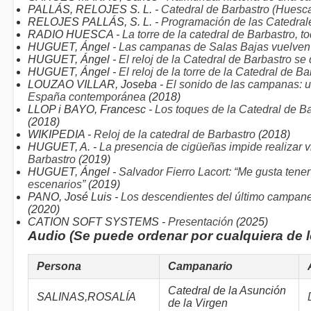
PALLÁS, RELOJES S. L. -
Catedral de Barbastro (Huesc
RELOJES PALLÁS, S. L. -
Programación de las Catedral
RADIO HUESCA -
La torre de la catedral de Barbastro,
HUGUET, Ángel -
Las campanas de Salas Bajas vuelven 
HUGUET, Ángel -
El reloj de la Catedral de Barbastro s
HUGUET, Ángel -
El reloj de la torre de la Catedral de 
LOUZAO VILLAR, Joseba -
El sonido de las campanas: u
España contemporánea
(2018)
LLOP i BAYO, Francesc -
Los toques de la Catedral de 
(2018)
WIKIPEDIA -
Reloj de la catedral de Barbastro
(2018)
HUGUET, A. -
La presencia de cigüeñas impide realizar vis
Barbastro
(2019)
HUGUET, Ángel -
Salvador Fierro Lacort: “Me gusta tener
escenarios”
(2019)
PANO, José Luis -
Los descendientes del último campaner
(2020)
CATION SOFT SYSTEMS -
Presentación
(2025)
Audio (Se puede ordenar por cualquiera de 
Persona
Campanario
Catedral de la Asunción
SALINAS,ROSALÍA
de la Virgen