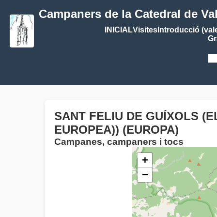
Campaners de la Catedral de Va
INICIAL
Visites
Introducció (val
Gr
SANT FELIU DE GUÍXOLS (E
EUROPEA)) (EUROPA)
Campanes, campaners i tocs
+
−