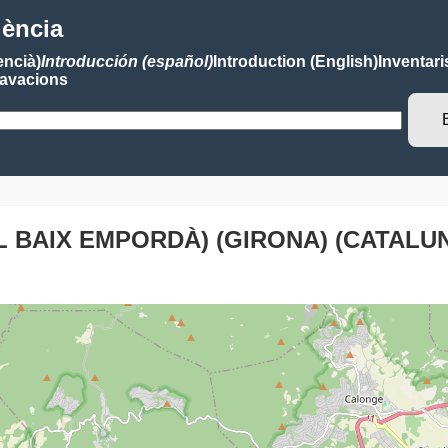
lència
encià)
Introducción (español)
Introduction (English)
Inventari
avacions
L BAIX EMPORDÀ) (GIRONA) (CATALU