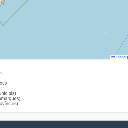
Leaflet
|
es
ocs
icipis)
omarques)
víncies)