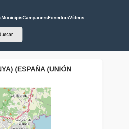
s
Municipis
Campaners
Fonedors
Vídeos
NYA) (ESPAÑA (UNIÓN