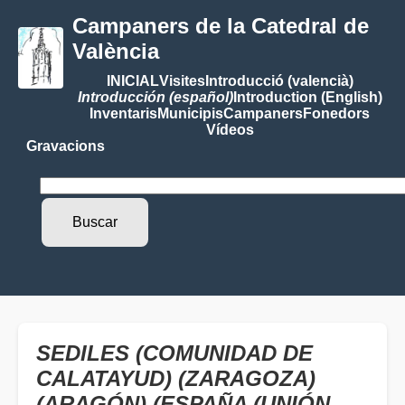
Campaners de la Catedral de
València
INICIAL
Visites
Introducció (valencià)
Introducción (español)
Introduction (English)
Inventaris
Municipis
Campaners
Fonedors
Vídeos
Gravacions
SEDILES (COMUNIDAD DE
CALATAYUD) (ZARAGOZA)
(ARAGÓN) (ESPAÑA (UNIÓN