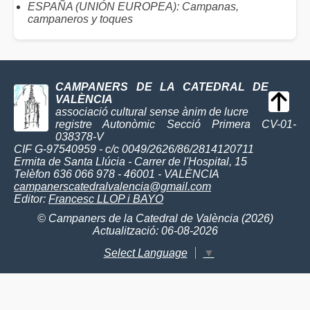
ESPAÑA (UNIÓN EUROPEA): Campanas,
campaneros y toques
CAMPANERS DE LA CATEDRAL DE
VALÈNCIA
associació cultural sense ànim de lucre
registre Autonòmic Secció Primera CV-01-
038378-V
CIF G-97540959 - c/c 0049/2626/86/2814120711
Ermita de Santa Llúcia - Carrer de l'Hospital, 15
Telèfon 636 066 978 - 46001 - VALÈNCIA
campanerscatedralvalencia@gmail.com
Editor:
Francesc LLOP i BAYO
© Campaners de la Catedral de València (2026)
Actualització: 06-08-2026
Select Language
▼