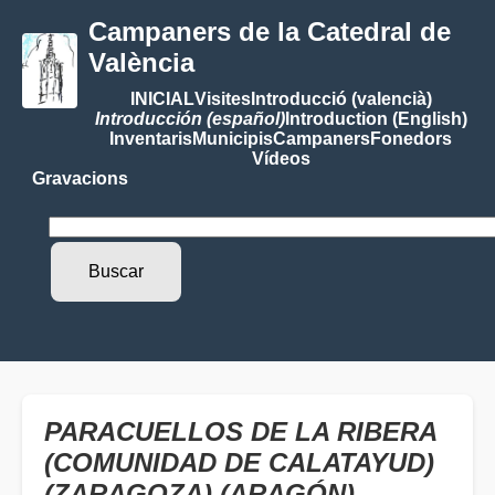
Campaners de la Catedral de
València
INICIAL
Visites
Introducció (valencià)
Introducción (español)
Introduction (English)
Inventaris
Municipis
Campaners
Fonedors
Vídeos
Gravacions
PARACUELLOS DE LA RIBERA
(COMUNIDAD DE CALATAYUD)
(ZARAGOZA) (ARAGÓN)