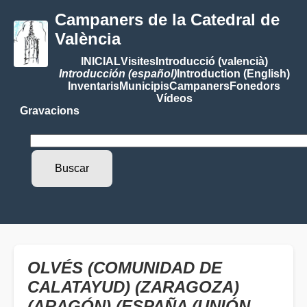
Campaners de la Catedral de
València
INICIAL
Visites
Introducció (valencià)
Introducción (español)
Introduction (English)
Inventaris
Municipis
Campaners
Fonedors
Vídeos
Gravacions
OLVÉS (COMUNIDAD DE
CALATAYUD) (ZARAGOZA)
(ARAGÓN) (ESPAÑA (UNIÓN