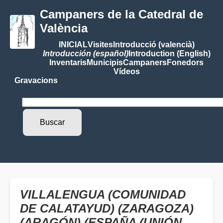
Campaners de la Catedral de
València
INICIAL
Visites
Introducció (valencià)
Introducción (español)
Introduction (English)
Inventaris
Municipis
Campaners
Fonedors
Vídeos
Gravacions
VILLALENGUA (COMUNIDAD
DE CALATAYUD) (ZARAGOZA)
(ARAGÓN) (ESPAÑA (UNIÓN