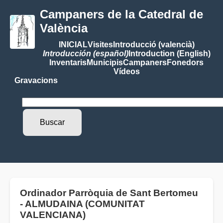
Campaners de la Catedral de
València
INICIAL
Visites
Introducció (valencià)
Introducción (español)
Introduction (English)
Inventaris
Municipis
Campaners
Fonedors
Vídeos
Gravacions
Ordinador Parròquia de Sant Bertomeu
- ALMUDAINA (COMUNITAT
VALENCIANA)