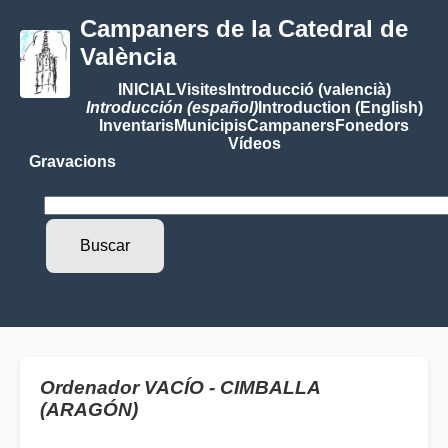
Campaners de la Catedral de
València
INICIAL
Visites
Introducció (valencià)
Introducción (español)
Introduction (English)
Inventaris
Municipis
Campaners
Fonedors
Vídeos
Gravacions
Ordenador VACÍO - CIMBALLA
(ARAGÓN)