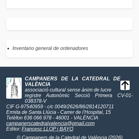
Inventario general de ordenadores
CAMPANERS DE LA CATEDRAL DE
VALÈNCIA
associació cultural sense ànim de lucre
registre Autonòmic Secció Primera CV-01-
038378-V
CIF G-97540959 - c/c 0049/2626/86/2814120711
Ermita de Santa Llúcia - Carrer de l'Hospital, 15
Telèfon 636 066 978 - 46001 - VALÈNCIA
campanerscatedralvalencia@gmail.com
Editor:
Francesc LLOP i BAYO
© Campaners de la Catedral de València (2026)