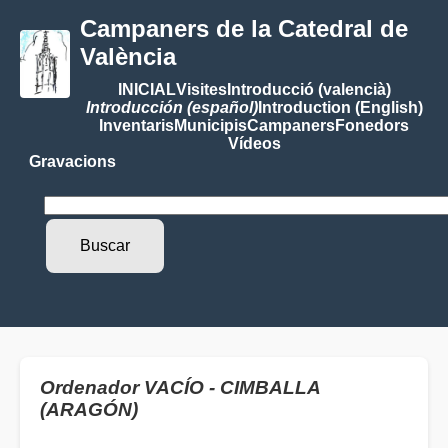
Campaners de la Catedral de
València
INICIAL
Visites
Introducció (valencià)
Introducción (español)
Introduction (English)
Inventaris
Municipis
Campaners
Fonedors
Vídeos
Gravacions
Ordenador VACÍO - CIMBALLA
(ARAGÓN)