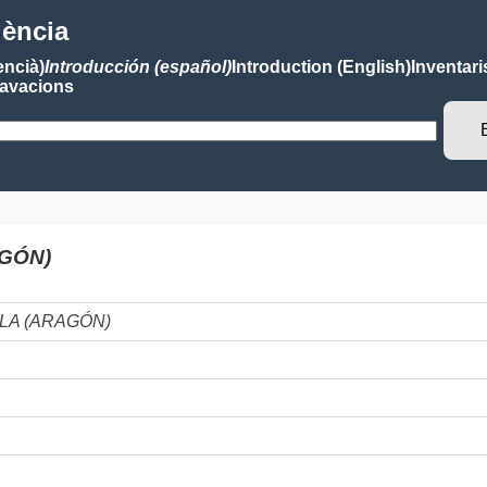
lència
encià)
Introducción (español)
Introduction (English)
Inventari
avacions
AGÓN)
LLA (ARAGÓN)