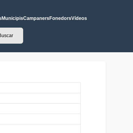
s
Municipis
Campaners
Fonedors
Vídeos