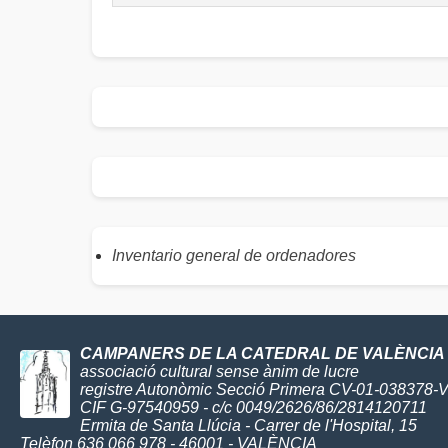
Inventario general de ordenadores
CAMPANERS DE LA CATEDRAL DE VALÈNCIA
associació cultural sense ànim de lucre
registre Autonòmic Secció Primera CV-01-038378-
CIF G-97540959 - c/c 0049/2626/86/2814120711
Ermita de Santa Llúcia - Carrer de l'Hospital, 15
Telèfon 636 066 978 - 46001 - VALÈNCIA