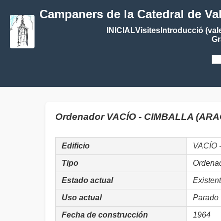
Campaners de la Catedral de Va
INICIAL
Visites
Introducció (val
Gr
Ordenador VACÍO - CIMBALLA (AR
Edificio
VACÍO 
Tipo
Ordena
Estado actual
Existen
Uso actual
Parado
Fecha de construcción
1964