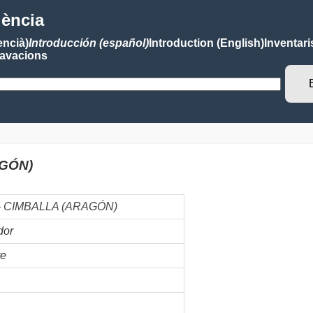
lència
encià)
Introducción (español)
Introduction (English)
Inventari
avacions
AGÓN)
- CIMBALLA (ARAGÓN)
dor
te