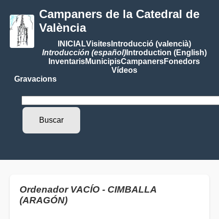
Campaners de la Catedral de
València
INICIAL
Visites
Introducció (valencià)
Introducción (español)
Introduction (English)
Inventaris
Municipis
Campaners
Fonedors
Vídeos
Gravacions
Ordenador VACÍO - CIMBALLA
(ARAGÓN)