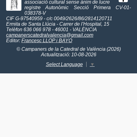
associació cultural sense ànim de lucre
registre Autonòmic Secció Primera CV-01-
038378-V
CIF G-97540959 - c/c 0049/2626/86/2814120711
Ermita de Santa Llúcia - Carrer de l'Hospital, 15
Telèfon 636 066 978 - 46001 - VALÈNCIA
campanerscatedralvalencia@gmail.com
Editor:
Francesc LLOP i BAYO
© Campaners de la Catedral de València (2026)
Actualització: 10-08-2026
Select Language
▼