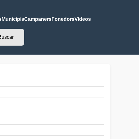
s
Municipis
Campaners
Fonedors
Vídeos