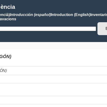
lència
encià)
Introducción (español)
Introduction (English)
Inventari
avacions
AGÓN)
GÓN)