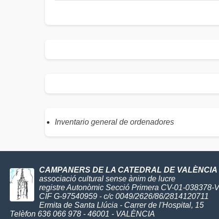
Inventario general de ordenadores
CAMPANERS DE LA CATEDRAL DE VALÈNCIA
associació cultural sense ànim de lucre
registre Autonòmic Secció Primera CV-01-038378-
CIF G-97540959 - c/c 0049/2626/86/2814120711
Ermita de Santa Llúcia - Carrer de l'Hospital, 15
Telèfon 636 066 978 - 46001 - VALÈNCIA