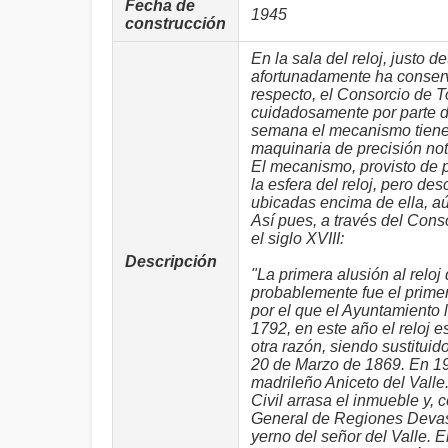
Fecha de
1945
construcción
En la sala del reloj, justo
afortunadamente ha conserv
respecto, el Consorcio de 
cuidadosamente por parte d
semana el mecanismo tiene 
maquinaria de precisión not
El mecanismo, provisto de p
la esfera del reloj, pero d
ubicadas encima de ella, aú
Así pues, a través del Conso
el siglo XVIII:
Descripción
"La primera alusión al relo
probablemente fue el primer
por el que el Ayuntamiento
1792, en este año el reloj 
otra razón, siendo sustituid
20 de Marzo de 1869. En 190
madrileño Aniceto del Valle
Civil arrasa el inmueble y, 
General de Regiones Devast
yerno del señor del Valle. 