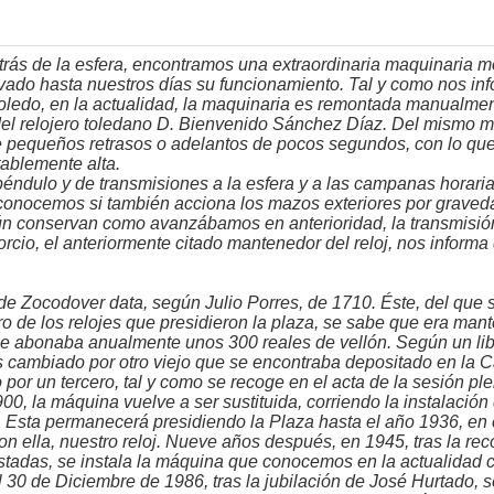
 detrás de la esfera, encontramos una extraordinaria maquinaria 
ado hasta nuestros días su funcionamiento. Tal y como nos info
Toledo, en la actualidad, la maquinaria es remontada manualm
el relojero toledano D. Bienvenido Sánchez Díaz. Del mismo m
pequeños retrasos o adelantos de pocos segundos, con lo que
ablemente alta.
éndulo y de transmisiones a la esfera y a las campanas horari
esconocemos si también acciona los mazos exteriores por graved
n conservan como avanzábamos en anterioridad, la transmisión 
rcio, el anteriormente citado mantenedor del reloj, nos informa
j de Zocodover data, según Julio Porres, de 1710. Éste, del que
o de los relojes que presidieron la plaza, se sabe que era mante
 le abonaba anualmente unos 300 reales de vellón. Según un li
es cambiado por otro viejo que se encontraba depositado en la C
o por un tercero, tal y como se recoge en el acta de la sesión p
0, la máquina vuelve a ser sustituida, corriendo la instalación
. Esta permanecerá presidiendo la Plaza hasta el año 1936, en 
con ella, nuestro reloj. Nueve años después, en 1945, tras la rec
adas, se instala la máquina que conocemos en la actualidad c
El 30 de Diciembre de 1986, tras la jubilación de José Hurtado, 