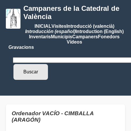
Campaners de la Catedral de
València
INICIAL
Visites
Introducció (valencià)
Introducción (español)
Introduction (English)
Inventaris
Municipis
Campaners
Fonedors
Vídeos
Gravacions
Ordenador VACÍO - CIMBALLA
(ARAGÓN)