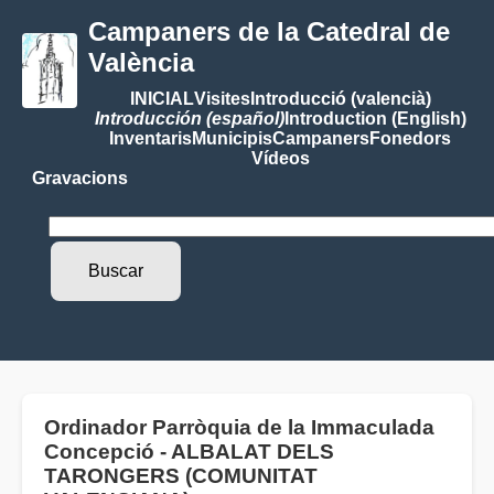
Campaners de la Catedral de
València
INICIAL
Visites
Introducció (valencià)
Introducción (español)
Introduction (English)
Inventaris
Municipis
Campaners
Fonedors
Vídeos
Gravacions
Ordinador Parròquia de la Immaculada
Concepció - ALBALAT DELS
TARONGERS (COMUNITAT