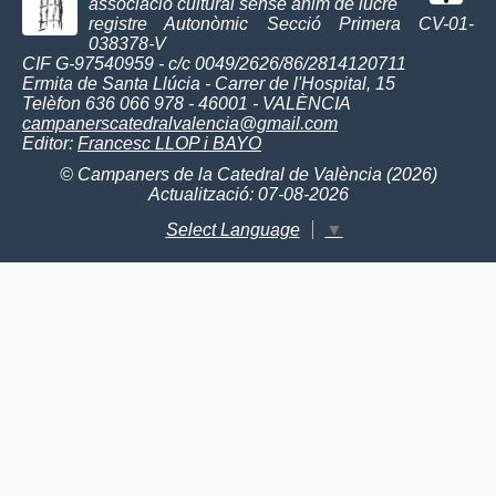
associació cultural sense ànim de lucre
registre Autonòmic Secció Primera CV-01-
038378-V
CIF G-97540959 - c/c 0049/2626/86/2814120711
Ermita de Santa Llúcia - Carrer de l'Hospital, 15
Telèfon 636 066 978 - 46001 - VALÈNCIA
campanerscatedralvalencia@gmail.com
Editor:
Francesc LLOP i BAYO
© Campaners de la Catedral de València (2026)
Actualització: 07-08-2026
Select Language
▼