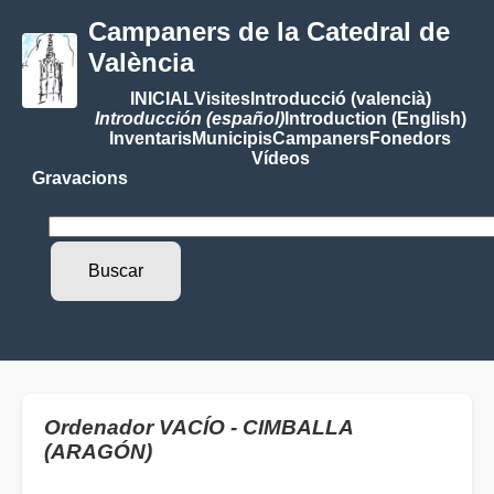
Campaners de la Catedral de
València
INICIAL
Visites
Introducció (valencià)
Introducción (español)
Introduction (English)
Inventaris
Municipis
Campaners
Fonedors
Vídeos
Gravacions
Ordenador VACÍO - CIMBALLA
(ARAGÓN)