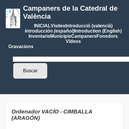
Campaners de la Catedral de
València
INICIAL
Visites
Introducció (valencià)
Introducción (español)
Introduction (English)
Inventaris
Municipis
Campaners
Fonedors
Vídeos
Gravacions
Ordenador VACÍO - CIMBALLA
(ARAGÓN)