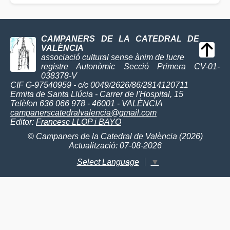
CAMPANERS DE LA CATEDRAL DE
VALÈNCIA
associació cultural sense ànim de lucre
registre Autonòmic Secció Primera CV-01-
038378-V
CIF G-97540959 - c/c 0049/2626/86/2814120711
Ermita de Santa Llúcia - Carrer de l'Hospital, 15
Telèfon 636 066 978 - 46001 - VALÈNCIA
campanerscatedralvalencia@gmail.com
Editor:
Francesc LLOP i BAYO
© Campaners de la Catedral de València (2026)
Actualització: 07-08-2026
Select Language
▼