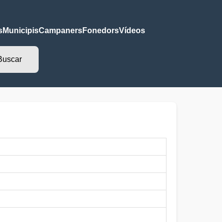
s
Municipis
Campaners
Fonedors
Vídeos