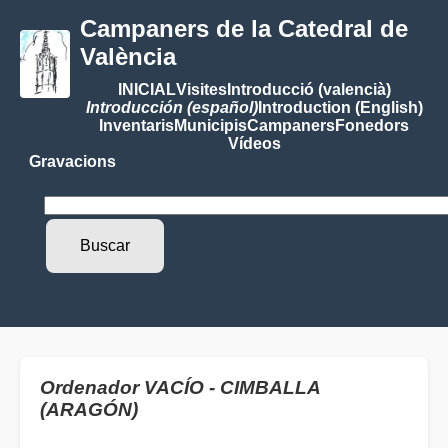
Campaners de la Catedral de
València
INICIAL
Visites
Introducció (valencià)
Introducción (español)
Introduction (English)
Inventaris
Municipis
Campaners
Fonedors
Vídeos
Gravacions
Ordenador VACÍO - CIMBALLA
(ARAGÓN)