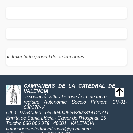
Inventario general de ordenadores
CAMPANERS DE LA CATEDRAL DE
VALÈNCIA
associació cultural sense ànim de lucre
registre Autonòmic Secció Primera CV-01-
038378-V
CIF G-97540959 - c/c 0049/2626/86/2814120711
Ermita de Santa Llúcia - Carrer de l'Hospital, 15
Telèfon 636 066 978 - 46001 - VALÈNCIA
campanerscatedralvalencia@gmail.com