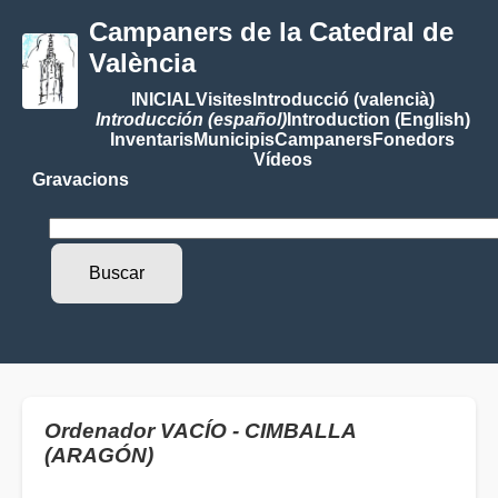
Campaners de la Catedral de
València
INICIAL
Visites
Introducció (valencià)
Introducción (español)
Introduction (English)
Inventaris
Municipis
Campaners
Fonedors
Vídeos
Gravacions
Ordenador VACÍO - CIMBALLA
(ARAGÓN)