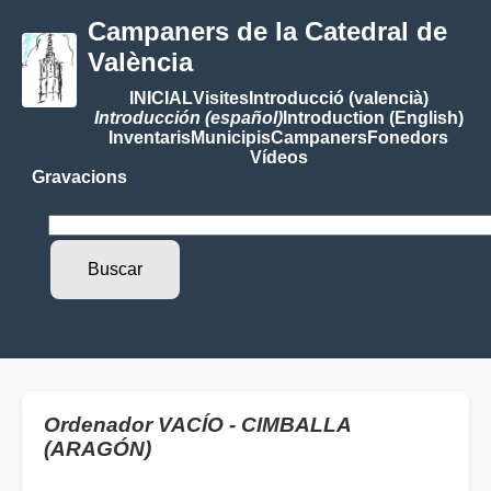
Campaners de la Catedral de
València
INICIAL
Visites
Introducció (valencià)
Introducción (español)
Introduction (English)
Inventaris
Municipis
Campaners
Fonedors
Vídeos
Gravacions
Ordenador VACÍO - CIMBALLA
(ARAGÓN)