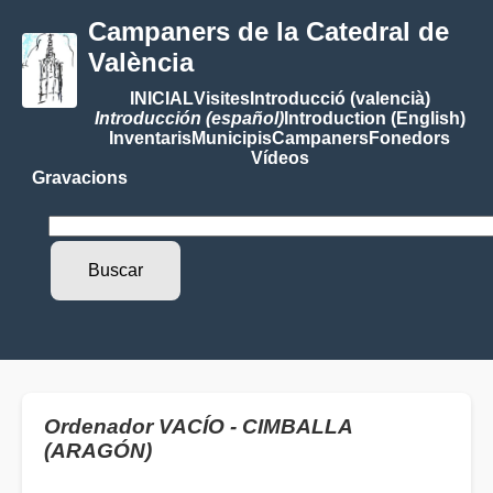
Campaners de la Catedral de
València
INICIAL
Visites
Introducció (valencià)
Introducción (español)
Introduction (English)
Inventaris
Municipis
Campaners
Fonedors
Vídeos
Gravacions
Ordenador VACÍO - CIMBALLA
(ARAGÓN)