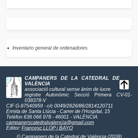
Inventario general de ordenadores
CAMPANERS DE LA CATEDRAL DE
VALÈNCIA
associació cultural sense ànim de lucre
registre Autonòmic Secció Primera CV-01-
038378-V
CIF G-97540959 - c/c 0049/2626/86/2814120711
Ermita de Santa Llúcia - Carrer de l'Hospital, 15
Telèfon 636 066 978 - 46001 - VALÈNCIA
campanerscatedralvalencia@gmail.com
Editor:
Francesc LLOP i BAYO
© Campaners de la Catedral de València (2026)