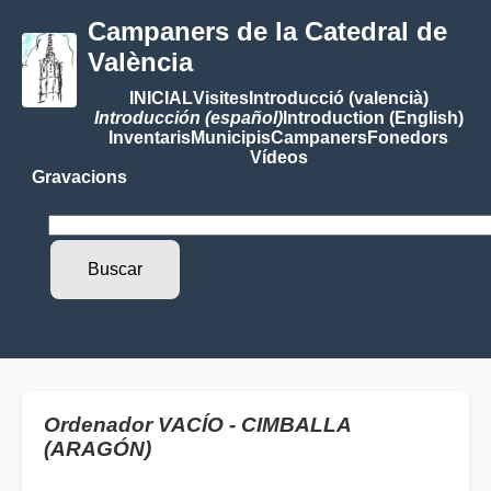
Campaners de la Catedral de
València
INICIAL
Visites
Introducció (valencià)
Introducción (español)
Introduction (English)
Inventaris
Municipis
Campaners
Fonedors
Vídeos
Gravacions
Ordenador VACÍO - CIMBALLA
(ARAGÓN)