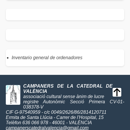
Inventario general de ordenadores
CAMPANERS DE LA CATEDRAL DE
VALÈNCIA
associació cultural sense ànim de lucre
registre Autonòmic Secció Primera CV-01-
038378-V
CIF G-97540959 - c/c 0049/2626/86/2814120711
Ermita de Santa Llúcia - Carrer de l'Hospital, 15
Telèfon 636 066 978 - 46001 - VALÈNCIA
campanerscatedralvalencia@gmail.com