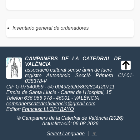
Inventario general de ordenadores
CAMPANERS DE LA CATEDRAL DE
VALÈNCIA
associació cultural sense ànim de lucre
registre Autonòmic Secció Primera CV-01-
038378-V
CIF G-97540959 - c/c 0049/2626/86/2814120711
Ermita de Santa Llúcia - Carrer de l'Hospital, 15
Telèfon 636 066 978 - 46001 - VALÈNCIA
campanerscatedralvalencia@gmail.com
Editor:
Francesc LLOP i BAYO
© Campaners de la Catedral de València (2026)
Actualització: 06-08-2026
Select Language
▼