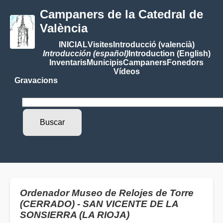
Campaners de la Catedral de
València
INICIAL
Visites
Introducció (valencià)
Introducción (español)
Introduction (English)
Inventaris
Municipis
Campaners
Fonedors
Vídeos
Gravacions
Ordenador Museo de Relojes de Torre
(CERRADO) - SAN VICENTE DE LA
SONSIERRA (LA RIOJA)