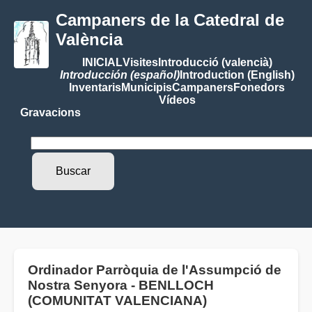
Campaners de la Catedral de
València
INICIAL
Visites
Introducció (valencià)
Introducción (español)
Introduction (English)
Inventaris
Municipis
Campaners
Fonedors
Vídeos
Gravacions
Ordinador Parròquia de l'Assumpció de
Nostra Senyora - BENLLOCH
(COMUNITAT VALENCIANA)