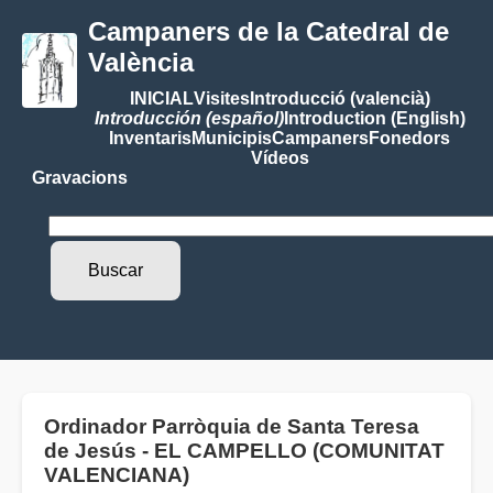
Campaners de la Catedral de
València
INICIAL
Visites
Introducció (valencià)
Introducción (español)
Introduction (English)
Inventaris
Municipis
Campaners
Fonedors
Vídeos
Gravacions
Ordinador Parròquia de Santa Teresa
de Jesús - EL CAMPELLO (COMUNITAT
VALENCIANA)