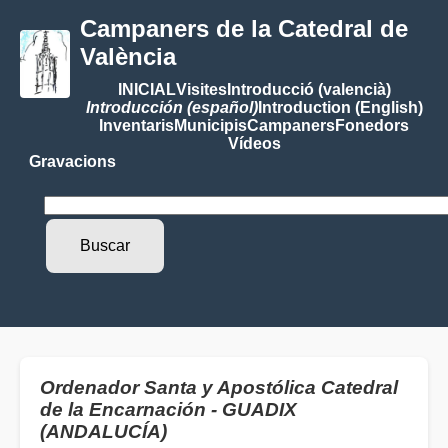
Campaners de la Catedral de
València
INICIAL
Visites
Introducció (valencià)
Introducción (español)
Introduction (English)
Inventaris
Municipis
Campaners
Fonedors
Vídeos
Gravacions
Ordenador Santa y Apostólica Catedral
de la Encarnación - GUADIX
(ANDALUCÍA)