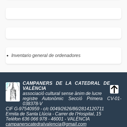
Inventario general de ordenadores
CAMPANERS DE LA CATEDRAL DE
VALÈNCIA
associació cultural sense ànim de lucre
registre Autonòmic Secció Primera CV-01-
038378-V
CIF G-97540959 - c/c 0049/2626/86/2814120711
Ermita de Santa Llúcia - Carrer de l'Hospital, 15
Telèfon 636 066 978 - 46001 - VALÈNCIA
campanerscatedralvalencia@gmail.com