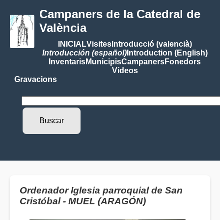
Campaners de la Catedral de
València
INICIAL
Visites
Introducció (valencià)
Introducción (español)
Introduction (English)
Inventaris
Municipis
Campaners
Fonedors
Vídeos
Gravacions
Ordenador Iglesia parroquial de San
Cristóbal - MUEL (ARAGÓN)