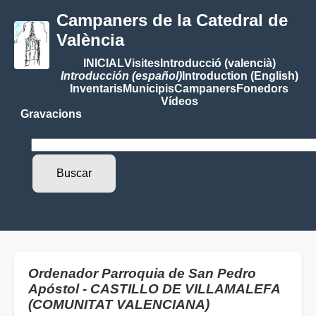
Campaners de la Catedral de
València
INICIAL
Visites
Introducció (valencià)
Introducción (español)
Introduction (English)
Inventaris
Municipis
Campaners
Fonedors
Vídeos
Gravacions
Ordenador Parroquia de San Pedro
Apóstol - CASTILLO DE VILLAMALEFA
(COMUNITAT VALENCIANA)