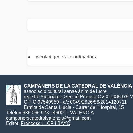
Inventari general d'ordinadors
CAMPANERS DE LA CATEDRAL DE VALÈNCIA
associació cultural sense ànim de lucre
registre Autonòmic Secció Primera CV-01-038378-
CIF G-97540959 - c/c 0049/2626/86/2814120711
Ermita de Santa Llúcia - Carrer de l'Hospital, 15
Telèfon 636 066 978 - 46001 - VALÈNCIA
campanerscatedralvalencia@gmail.com
Editor:
Francesc LLOP i BAYO