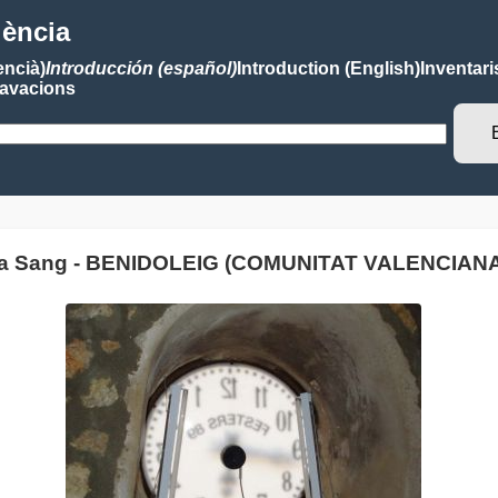
lència
encià)
Introducción (español)
Introduction (English)
Inventari
avacions
sima Sang - BENIDOLEIG (COMUNITAT VALENCIAN