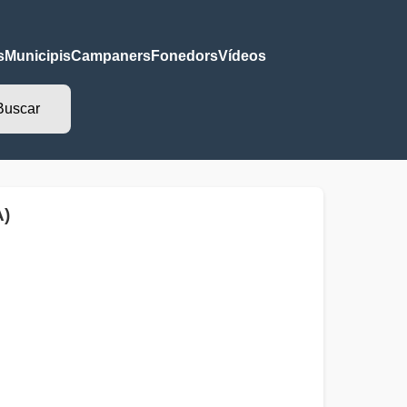
s
Municipis
Campaners
Fonedors
Vídeos
A)