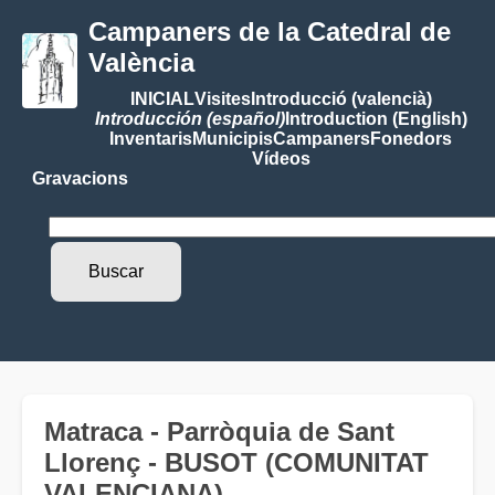
Campaners de la Catedral de
València
INICIAL
Visites
Introducció (valencià)
Introducción (español)
Introduction (English)
Inventaris
Municipis
Campaners
Fonedors
Vídeos
Gravacions
Matraca - Parròquia de Sant
Llorenç - BUSOT (COMUNITAT
VALENCIANA)