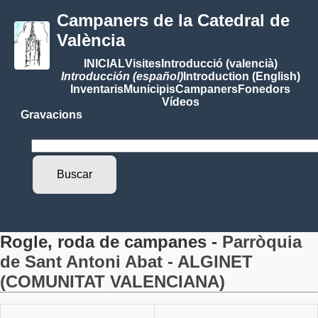
Campaners de la Catedral de
València
INICIAL
Visites
Introducció (valencià)
Introducción (español)
Introduction (English)
Inventaris
Municipis
Campaners
Fonedors
Vídeos
Gravacions
Rogle, roda de campanes -
Parròquia
de Sant Antoni Abat - ALGINET
(COMUNITAT VALENCIANA)