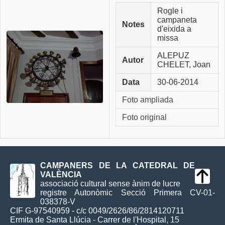
Rogle i
campaneta
Notes
d'eixida a
missa
ALEPUZ
Autor
CHELET, Joan
Data
30-06-2014
Foto ampliada
Foto original
CAMPANERS DE LA CATEDRAL DE
VALÈNCIA
associació cultural sense ànim de lucre
registre Autonòmic Secció Primera CV-01-
038378-V
CIF G-97540959 - c/c 0049/2626/86/2814120711
Ermita de Santa Llúcia - Carrer de l'Hospital, 15