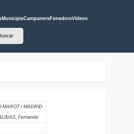
s
Municipis
Campaners
Fonedors
Vídeos
IO MAROT / MADRID
INAS, Fernando