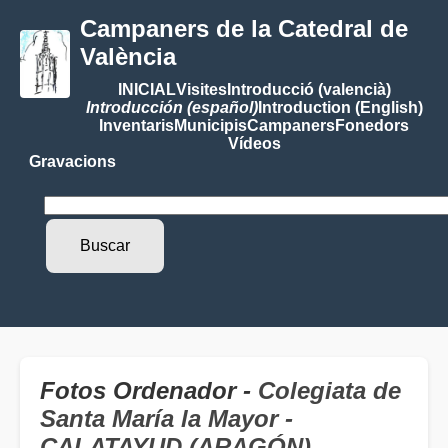
Campaners de la Catedral de
València
INICIAL
Visites
Introducció (valencià)
Introducción (español)
Introduction (English)
Inventaris
Municipis
Campaners
Fonedors
Vídeos
Gravacions
Fotos Ordenador -
Colegiata de
Santa María la Mayor -
CALATAYUD (ARAGÓN)