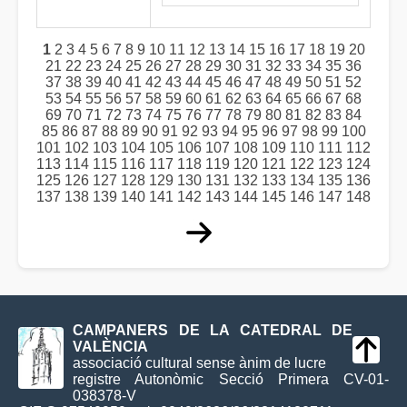
1
2
3
4
5
6
7
8
9
10
11
12
13
14
15
16
17
18
19
20
21
22
23
24
25
26
27
28
29
30
31
32
33
34
35
36
37
38
39
40
41
42
43
44
45
46
47
48
49
50
51
52
53
54
55
56
57
58
59
60
61
62
63
64
65
66
67
68
69
70
71
72
73
74
75
76
77
78
79
80
81
82
83
84
85
86
87
88
89
90
91
92
93
94
95
96
97
98
99
100
101
102
103
104
105
106
107
108
109
110
111
112
113
114
115
116
117
118
119
120
121
122
123
124
125
126
127
128
129
130
131
132
133
134
135
136
137
138
139
140
141
142
143
144
145
146
147
148
CAMPANERS DE LA CATEDRAL DE
VALÈNCIA
associació cultural sense ànim de lucre
registre Autonòmic Secció Primera CV-01-
038378-V