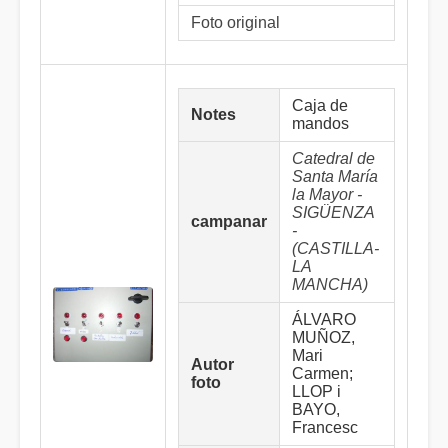
Foto original
Caja de
Notes
mandos
Catedral de
Santa María
la Mayor -
SIGÜENZA
campanar
-
(CASTILLA-
LA
MANCHA)
ÁLVARO
MUÑOZ,
Mari
Autor
Carmen;
foto
LLOP i
BAYO,
Francesc