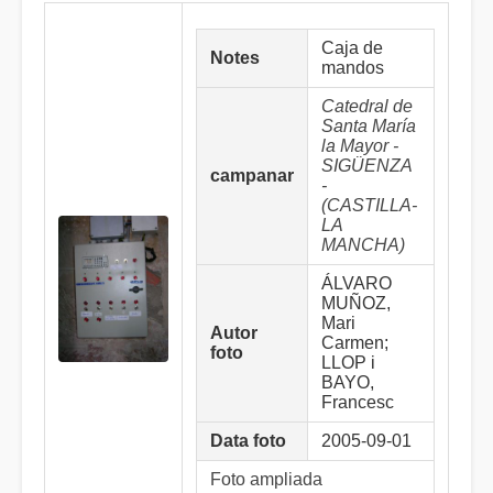
Caja de
Notes
mandos
Catedral de
Santa María
la Mayor -
SIGÜENZA
campanar
-
(CASTILLA-
LA
MANCHA)
ÁLVARO
MUÑOZ,
Mari
Autor
Carmen;
foto
LLOP i
BAYO,
Francesc
Data foto
2005-09-01
Foto ampliada