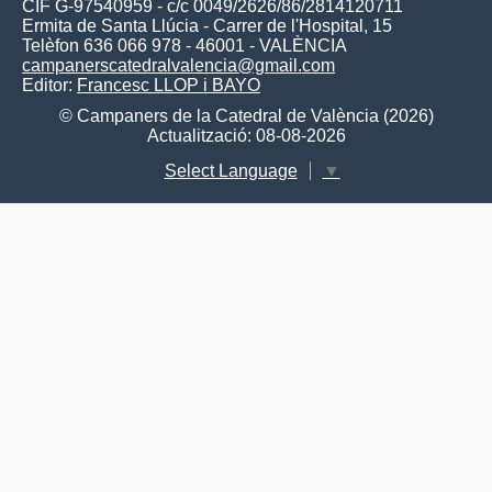
CIF G-97540959 - c/c 0049/2626/86/2814120711
Ermita de Santa Llúcia - Carrer de l'Hospital, 15
Telèfon 636 066 978 - 46001 - VALÈNCIA
campanerscatedralvalencia@gmail.com
Editor:
Francesc LLOP i BAYO
© Campaners de la Catedral de València (2026)
Actualització: 08-08-2026
Select Language
▼