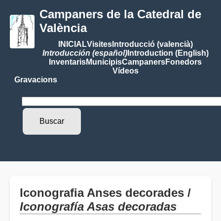
Campaners de la Catedral de
València
INICIAL
Visites
Introducció (valencià)
Introducción (español)
Introduction (English)
Inventaris
Municipis
Campaners
Fonedors
Vídeos
Gravacions
Iconografia Anses decorades /
Iconografía Asas decoradas