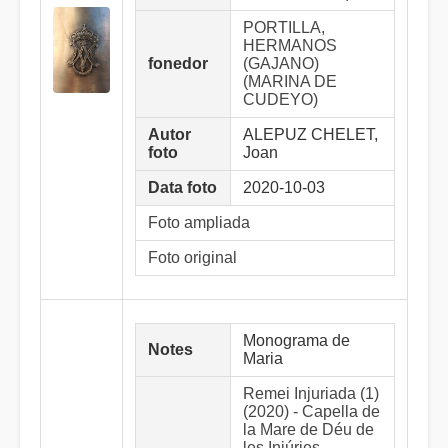
PORTILLA,
HERMANOS
fonedor
(GAJANO)
(MARINA DE
CUDEYO)
Autor
ALEPUZ CHELET,
foto
Joan
Data foto
2020-10-03
Foto ampliada
Foto original
Monograma de
Notes
Maria
Remei Injuriada (1)
(2020) - Capella de
la Mare de Déu de
les Injúries -