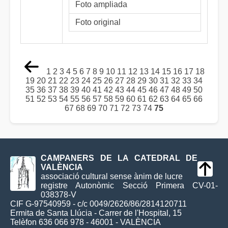
Foto ampliada
Foto original
1
2
3
4
5
6
7
8
9
10
11
12
13
14
15
16
17
18
19
20
21
22
23
24
25
26
27
28
29
30
31
32
33
34
35
36
37
38
39
40
41
42
43
44
45
46
47
48
49
50
51
52
53
54
55
56
57
58
59
60
61
62
63
64
65
66
67
68
69
70
71
72
73
74
75
CAMPANERS DE LA CATEDRAL DE
VALÈNCIA
associació cultural sense ànim de lucre
registre Autonòmic Secció Primera CV-01-
038378-V
CIF G-97540959 - c/c 0049/2626/86/2814120711
Ermita de Santa Llúcia - Carrer de l'Hospital, 15
Telèfon 636 066 978 - 46001 - VALÈNCIA