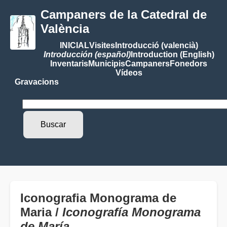
Campaners de la Catedral de
València
INICIAL
Visites
Introducció (valencià)
Introducción (español)
Introduction (English)
Inventaris
Municipis
Campaners
Fonedors
Vídeos
Gravacions
Iconografia Monograma de
Maria /
Iconografía Monograma
de María