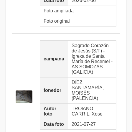
Data foto
2026-02-06
Foto ampliada
Foto original
Sagrado Corazón
de Jesús (S/F) -
Igrexa de Santa
campana
María de Recemel -
AS SOMOZAS
(GALICIA)
DÍEZ
SANTAMARÍA,
fonedor
MOISÉS
(PALENCIA)
Autor
TROIANO
foto
CARRIL, Xosé
Data foto
2021-07-27