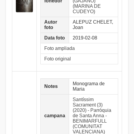
fonedor
(GAJANO)
(MARINA DE
CUDEYO)
Autor
ALEPUZ CHELET,
foto
Joan
Data foto
2019-02-08
Foto ampliada
Foto original
Monograma de
Notes
Maria
Santíssim
Sacrament (3)
(2020) - Parròquia
campana
de Santa Anna -
BENIMARFULL
(COMUNITAT
VALENCIANA)