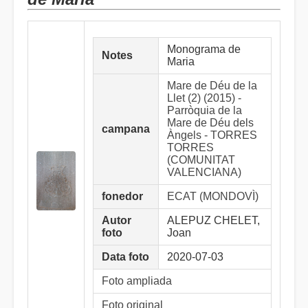
Monograma de
Notes
Maria
Mare de Déu de la
Llet (2) (2015) -
Parròquia de la
Mare de Déu dels
campana
Àngels - TORRES
TORRES
(COMUNITAT
VALENCIANA)
fonedor
ECAT (MONDOVÌ)
Autor
ALEPUZ CHELET,
foto
Joan
Data foto
2020-07-03
Foto ampliada
Foto original