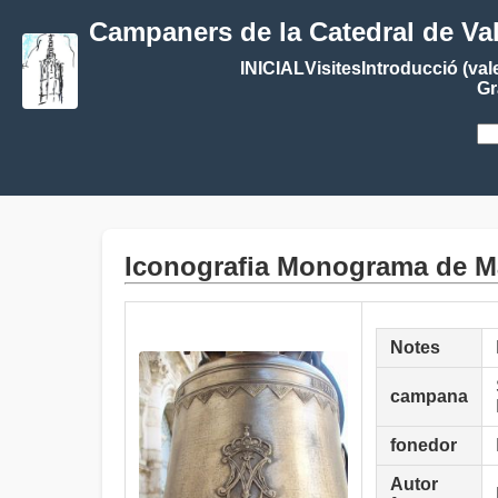
Campaners de la Catedral de Va
INICIAL
Visites
Introducció (val
Gr
Iconografia Monograma de Ma
Notes
campana
fonedor
Autor