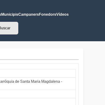
s
Municipis
Campaners
Fonedors
Vídeos
 Parròquia de Santa Maria Magdalena -