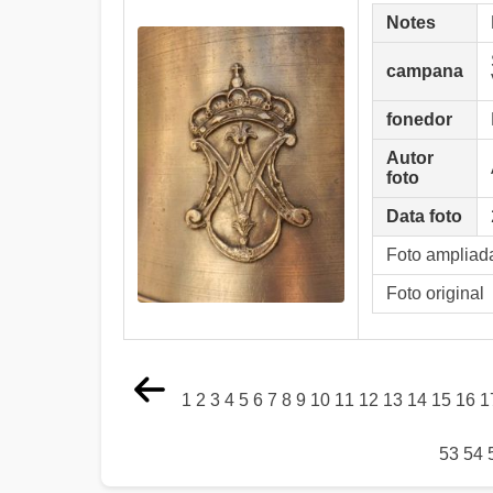
Notes
campana
fonedor
Autor
foto
Data foto
Foto ampliad
Foto original
1
2
3
4
5
6
7
8
9
10
11
12
13
14
15
16
1
53
54