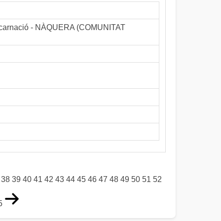
l'Encarnació - NÀQUERA (COMUNITAT
38
39
40
41
42
43
44
45
46
47
48
49
50
51
52
5