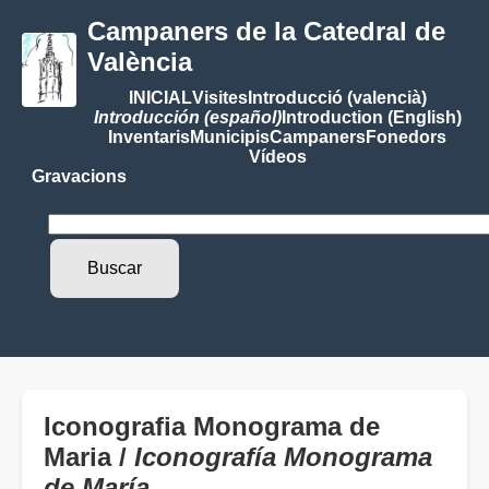
Campaners de la Catedral de
València
INICIAL
Visites
Introducció (valencià)
Introducción (español)
Introduction (English)
Inventaris
Municipis
Campaners
Fonedors
Vídeos
Gravacions
Iconografia Monograma de
Maria /
Iconografía Monograma
de María