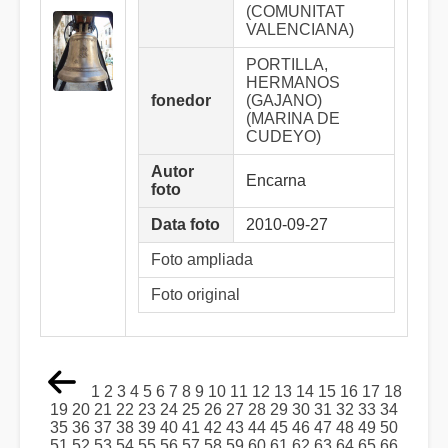
(COMUNITAT
VALENCIANA)
PORTILLA,
HERMANOS
fonedor
(GAJANO)
(MARINA DE
CUDEYO)
Autor
Encarna
foto
Data foto
2010-09-27
Foto ampliada
Foto original
1
2
3
4
5
6
7
8
9
10
11
12
13
14
15
16
17
18
19
20
21
22
23
24
25
26
27
28
29
30
31
32
33
34
35
36
37
38
39
40
41
42
43
44
45
46
47
48
49
50
51
52
53
54
55
56
57
58
59
60
61
62
63
64
65
66