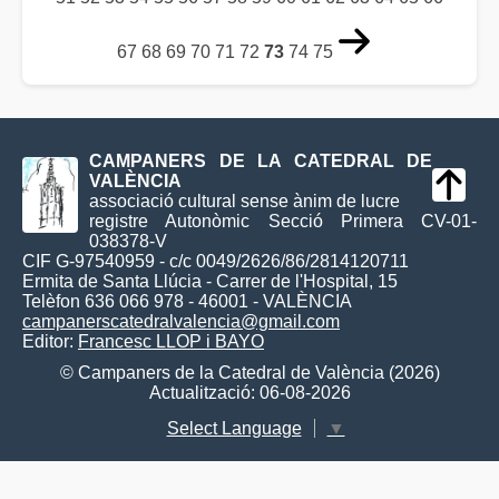
67
68
69
70
71
72
73
74
75
CAMPANERS DE LA CATEDRAL DE
VALÈNCIA
associació cultural sense ànim de lucre
registre Autonòmic Secció Primera CV-01-
038378-V
CIF G-97540959 - c/c 0049/2626/86/2814120711
Ermita de Santa Llúcia - Carrer de l'Hospital, 15
Telèfon 636 066 978 - 46001 - VALÈNCIA
campanerscatedralvalencia@gmail.com
Editor:
Francesc LLOP i BAYO
© Campaners de la Catedral de València (2026)
Actualització: 06-08-2026
Select Language
▼