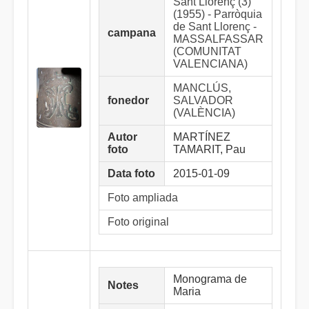
Sant Llorenç (3)
(1955) - Parròquia
de Sant Llorenç -
campana
MASSALFASSAR
(COMUNITAT
VALENCIANA)
MANCLÚS,
fonedor
SALVADOR
(VALÈNCIA)
Autor
MARTÍNEZ
foto
TAMARIT, Pau
Data foto
2015-01-09
Foto ampliada
Foto original
Monograma de
Notes
Maria