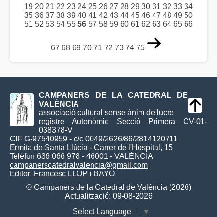
19
20
21
22
23
24
25
26
27
28
29
30
31
32
33
34
35
36
37
38
39
40
41
42
43
44
45
46
47
48
49
50
51
52
53
54
55
56
57
58
59
60
61
62
63
64
65
66
67
68
69
70
71
72
73
74
75
CAMPANERS DE LA CATEDRAL DE
VALÈNCIA
associació cultural sense ànim de lucre
registre Autonòmic Secció Primera CV-01-
038378-V
CIF G-97540959 - c/c 0049/2626/86/2814120711
Ermita de Santa Llúcia - Carrer de l'Hospital, 15
Telèfon 636 066 978 - 46001 - VALÈNCIA
campanerscatedralvalencia@gmail.com
Editor:
Francesc LLOP i BAYO
© Campaners de la Catedral de València (2026)
Actualització: 09-08-2026
Select Language
▼