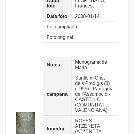
Autor
LLOP i BAYO,
foto
Francesc
Data foto
2008-01-14
Foto ampliada
Foto original
Monograma de
Notes
Maria
Santísim Crist
dels Prodigis (3)
(1955) - Parròquia
campana
de l'Assumpció -
CASTELLÓ
(COMUNITAT
VALENCIANA)
ROSES
ATZENETA
fonedor
(ATZENETA