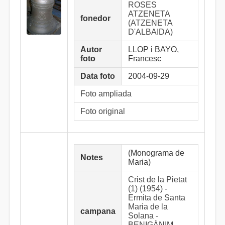
ROSES
ATZENETA
fonedor
(ATZENETA
D'ALBAIDA)
Autor
LLOP i BAYO,
foto
Francesc
Data foto
2004-09-29
Foto ampliada
Foto original
(Monograma de
Notes
Maria)
Crist de la Pietat
(1) (1954) -
Ermita de Santa
Maria de la
campana
Solana -
BENIGÀNIM