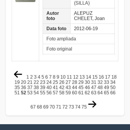
(SILLA)
Autor
ALEPUZ
foto
CHELET, Joan
Data foto
2012-06-19
Foto ampliada
Foto original
1
2
3
4
5
6
7
8
9
10
11
12
13
14
15
16
17
18
19
20
21
22
23
24
25
26
27
28
29
30
31
32
33
34
35
36
37
38
39
40
41
42
43
44
45
46
47
48
49
50
51
52
53
54
55
56
57
58
59
60
61
62
63
64
65
66
67
68
69
70
71
72
73
74
75