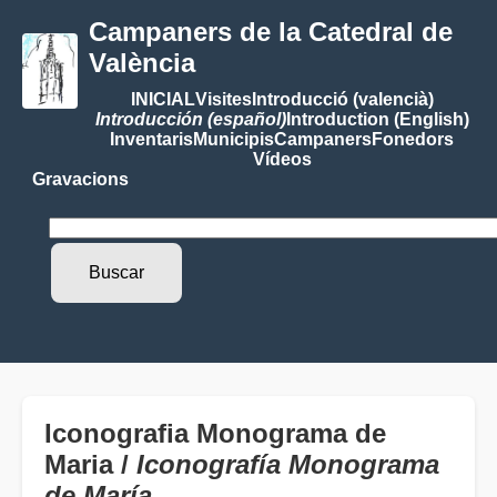
Campaners de la Catedral de
València
INICIAL
Visites
Introducció (valencià)
Introducción (español)
Introduction (English)
Inventaris
Municipis
Campaners
Fonedors
Vídeos
Gravacions
Iconografia Monograma de
Maria /
Iconografía Monograma
de María