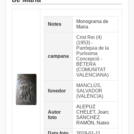
Monograma de
Notes
Maria
Crist Rei (4)
(1953) -
Parròquia de la
Puríssima
campana
Concepció -
BÉTERA
(COMUNITAT
VALENCIANA)
MANCLÚS,
fonedor
SALVADOR
(VALÈNCIA)
ALEPUZ
Autor
CHELET, Joan;
foto
SÁNCHEZ
RAMÓN, Natxo
Data foto
2018-01-11