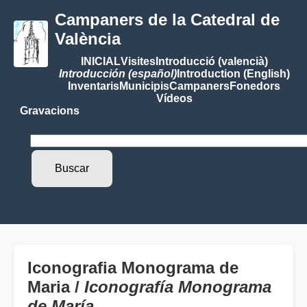
Campaners de la Catedral de
València
INICIAL
Visites
Introducció (valencià)
Introducción (español)
Introduction (English)
Inventaris
Municipis
Campaners
Fonedors
Vídeos
Gravacions
Iconografia Monograma de
Maria /
Iconografía Monograma
de María