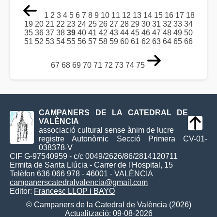
1
2
3
4
5
6
7
8
9
10
11
12
13
14
15
16
17
18
19
20
21
22
23
24
25
26
27
28
29
30
31
32
33
34
35
36
37
38
39
40
41
42
43
44
45
46
47
48
49
50
51
52
53
54
55
56
57
58
59
60
61
62
63
64
65
66
67
68
69
70
71
72
73
74
75
CAMPANERS DE LA CATEDRAL DE
VALÈNCIA
associació cultural sense ànim de lucre
registre Autonòmic Secció Primera CV-01-
038378-V
CIF G-97540959 - c/c 0049/2626/86/2814120711
Ermita de Santa Llúcia - Carrer de l'Hospital, 15
Telèfon 636 066 978 - 46001 - VALÈNCIA
campanerscatedralvalencia@gmail.com
Editor:
Francesc LLOP i BAYO
© Campaners de la Catedral de València (2026)
Actualització: 09-08-2026