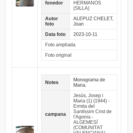
fonedor
HERMANOS
(SILLA)
Autor
ALEPUZ CHELET,
foto
Joan
Data foto
2023-10-11
Foto ampliada
Foto original
Monograma de
Notes
Maria.
Jesús, Josep i
Maria (1) (1944) -
Ermita del
Santíssim Crist de
campana
l'Agonia -
ALGEMESÍ
(COMUNITAT
VALENCIANA)