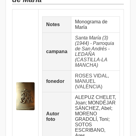
Monograma de
Notes
María
Santa María (3)
(1944) - Parroquia
de San Andrés -
campana
LEDAÑA
(CASTILLA-LA
MANCHA)
ROSES VIDAL,
fonedor
MANUEL
(VALÈNCIA)
ALEPUZ CHELET,
Joan; MONDÉJAR
SÁNCHEZ, Abel;
Autor
MORENO
foto
GRADOLÍ, Toni;
SOTOS
ESCRIBANO,
Ares