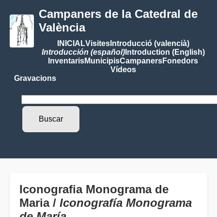
Campaners de la Catedral de
València
INICIAL
Visites
Introducció (valencià)
Introducción (español)
Introduction (English)
Inventaris
Municipis
Campaners
Fonedors
Vídeos
Gravacions
Iconografia Monograma de
Maria /
Iconografía Monograma
de María