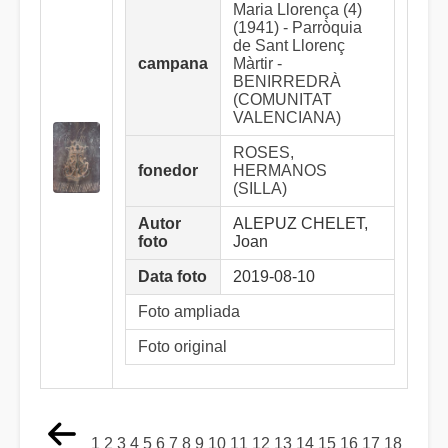
Maria Llorença (4)
(1941) - Parròquia
de Sant Llorenç
campana
Màrtir -
BENIRREDRÀ
(COMUNITAT
VALENCIANA)
ROSES,
fonedor
HERMANOS
(SILLA)
Autor
ALEPUZ CHELET,
foto
Joan
Data foto
2019-08-10
Foto ampliada
Foto original
1
2
3
4
5
6
7
8
9
10
11
12
13
14
15
16
17
18