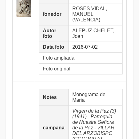
ROSES VIDAL,
fonedor
MANUEL
(VALÈNCIA)
Autor
ALEPUZ CHELET,
foto
Joan
Data foto
2016-07-02
Foto ampliada
Foto original
Monograma de
Notes
Maria
Virgen de la Paz (3)
(1941) - Parroquia
de Nuestra Señora
campana
de la Paz - VILLAR
DEL ARZOBISPO
(COMUNITAT