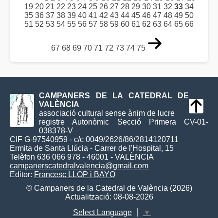
19
20
21
22
23
24
25
26
27
28
29
30
31
32
33
34
35
36
37
38
39
40
41
42
43
44
45
46
47
48
49
50
51
52
53
54
55
56
57
58
59
60
61
62
63
64
65
66
67
68
69
70
71
72
73
74
75
CAMPANERS DE LA CATEDRAL DE
VALÈNCIA
associació cultural sense ànim de lucre
registre Autonòmic Secció Primera CV-01-
038378-V
CIF G-97540959 - c/c 0049/2626/86/2814120711
Ermita de Santa Llúcia - Carrer de l'Hospital, 15
Telèfon 636 066 978 - 46001 - VALÈNCIA
campanerscatedralvalencia@gmail.com
Editor:
Francesc LLOP i BAYO
© Campaners de la Catedral de València (2026)
Actualització: 08-08-2026
Select Language
▼