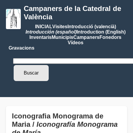
Campaners de la Catedral de
València
INICIAL
Visites
Introducció (valencià)
Introducción (español)
Introduction (English)
Inventaris
Municipis
Campaners
Fonedors
Vídeos
Gravacions
Iconografia Monograma de
Maria /
Iconografía Monograma
de María