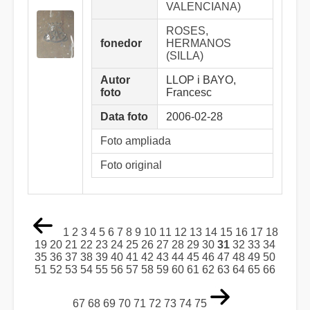
VALENCIANA)
ROSES,
fonedor
HERMANOS
(SILLA)
Autor
LLOP i BAYO,
foto
Francesc
Data foto
2006-02-28
Foto ampliada
Foto original
1
2
3
4
5
6
7
8
9
10
11
12
13
14
15
16
17
18
19
20
21
22
23
24
25
26
27
28
29
30
31
32
33
34
35
36
37
38
39
40
41
42
43
44
45
46
47
48
49
50
51
52
53
54
55
56
57
58
59
60
61
62
63
64
65
66
67
68
69
70
71
72
73
74
75