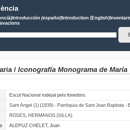
lència
encià)
Introducción (español)
Introduction (English)
Inventari
avacions
ria /
Iconografía Monograma de María
Escut Nacional rodejat pels fonedors.
Sant Àngel (1) (1939) - Parròquia de Sant Joan Bapti
ROSES, HERMANOS (SILLA)
o
ALEPUZ CHELET, Joan