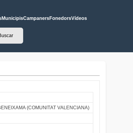
s
Municipis
Campaners
Fonedors
Vídeos
sta - BENEIXAMA (COMUNITAT VALENCIANA)