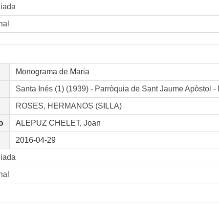
liada
nal
Monograma de Maria
Santa Inés (1) (1939) - Parròquia de Sant Jaume Apò
ROSES, HERMANOS (SILLA)
o
ALEPUZ CHELET, Joan
2016-04-29
liada
nal