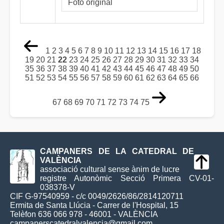
Foto original
1
2
3
4
5
6
7
8
9
10
11
12
13
14
15
16
17
18
19
20
21
22
23
24
25
26
27
28
29
30
31
32
33
34
35
36
37
38
39
40
41
42
43
44
45
46
47
48
49
50
51
52
53
54
55
56
57
58
59
60
61
62
63
64
65
66
67
68
69
70
71
72
73
74
75
CAMPANERS DE LA CATEDRAL DE
VALÈNCIA
associació cultural sense ànim de lucre
registre Autonòmic Secció Primera CV-01-
038378-V
CIF G-97540959 - c/c 0049/2626/86/2814120711
Ermita de Santa Llúcia - Carrer de l'Hospital, 15
Telèfon 636 066 978 - 46001 - VALÈNCIA
campanerscatedralvalencia@gmail.com