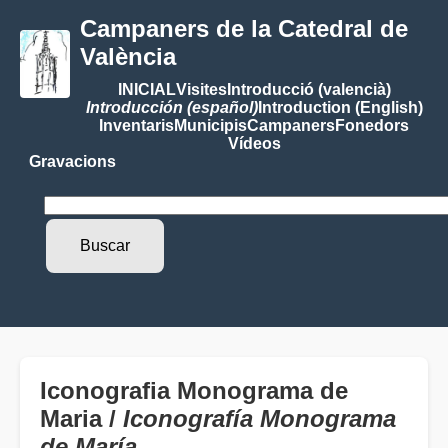
Campaners de la Catedral de
València
INICIAL
Visites
Introducció (valencià)
Introducción (español)
Introduction (English)
Inventaris
Municipis
Campaners
Fonedors
Vídeos
Gravacions
Iconografia Monograma de
Maria /
Iconografía Monograma
de María